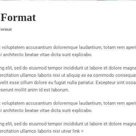
t Format
Format
 sit voluptatem accusantium doloremque laudantium, totam rem aper
i architecto beatae vitae dicta sunt explicabo.
ng elit, sed do eiusmod tempor incididunt ut labore et dolore magn
ercitation ullamco laboris nisi ut aliquip ex ea commodo consequa
 velit esse cillum dolore eu fugiat nulla pariatur. Excepteur sint occ
deserunt mollit anim id est laborum.
 sit voluptatem accusantium doloremque laudantium, totam rem aper
i architecto beatae vitae dicta sunt explicabo.
ng elit, sed do eiusmod tempor incididunt ut labore et dolore magn
rcitation ullamco laboris nisi
ut
var link =