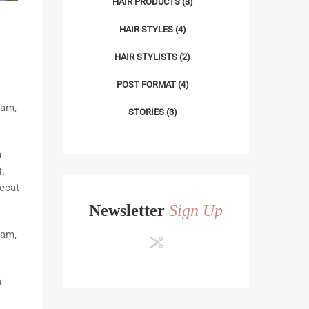
HAIR PRODUCTS
(3)
HAIR STYLES
(4)
HAIR STYLISTS
(2)
POST FORMAT
(4)
iam,
STORIES
(3)
a
t.
aecat
Newsletter
Sign Up
iam,
a