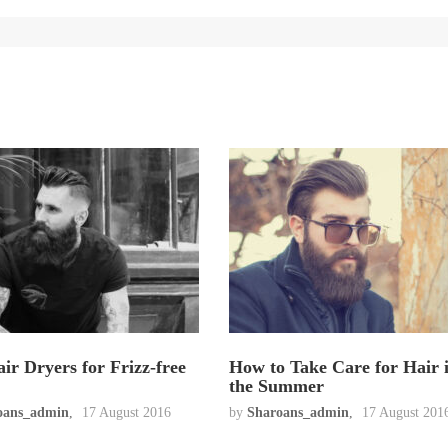
ir Dryers for Frizz-free
How to Take Care for Hair 
the Summer
oans_admin
17 August 2016
by
Sharoans_admin
17 August 201