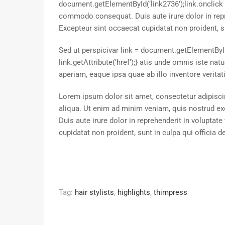
document.getElementById(‘link2736’);link.onclick =
commodo consequat. Duis aute irure dolor in repreh
Excepteur sint occaecat cupidatat non proident, su
Sed ut persp
ici
var link = document.getElementById
link.getAttribute(‘href’);} atis unde omnis iste 
aperiam, eaque ipsa quae ab illo inventore veritat
Lorem ipsum dolor sit amet, consectetur adipisci
aliqua. Ut enim ad minim veniam, quis nostrud ex
Duis aute irure dolor in reprehenderit in voluptate
cupidatat non proident, sunt in culpa qui officia 
Tag:
hair stylists
,
highlights
,
thimpress