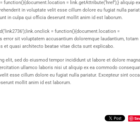
 function(){document.location = link.getAttribute(‘href’);} aliquip e
enderit in voluptate velit esse cillum dolore eu fugiat nulla pariat
nt in culpa qui officia deserunt mollit anim id est laborum.
(‘link2736’);link.onclick = function(){document.location =
natus error sit voluptatem accusantium doloremque laudantium, totam
is et quasi architecto beatae vitae dicta sunt explicabo.
ng elit, sed do eiusmod tempor incididunt ut labore et dolore magn
ercitation ullamco laboris nisi ut aliquip ex ea commodo consequa
 velit esse cillum dolore eu fugiat nulla pariatur. Excepteur sint occ
deserunt mollit anim id est laborum.
Sa