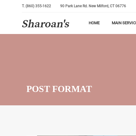
T.
(860) 355-1622
90 Park Lane Rd. New Milford, CT 06776
HOME
MAIN SERVIC
POST FORMAT